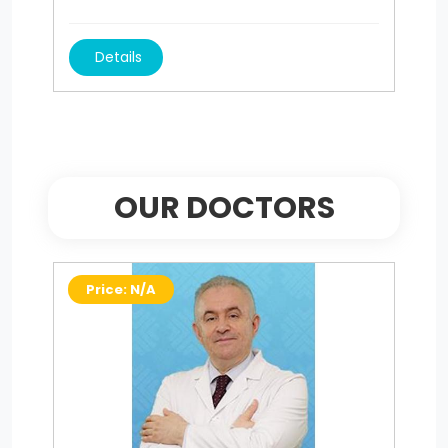
Details
OUR DOCTORS
Price: N/A
P