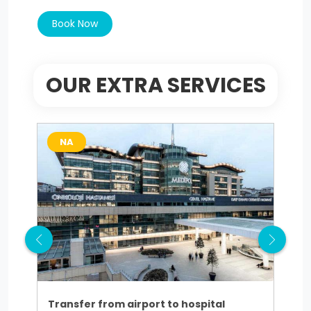
Book Now
OUR EXTRA SERVICES
NA
N
Transfer from airport to hospital
Tra