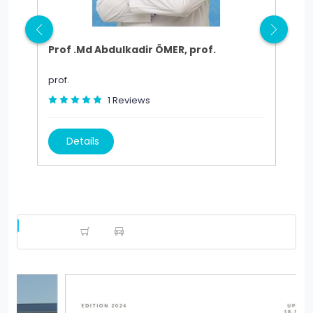
Prof .Md Abdulkadir ÖMER, prof.
Pro
prof.
prof
1
Reviews
Details