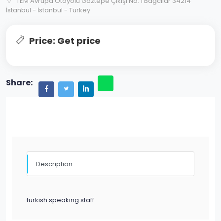
TEM Avrupa Otoyolu Göztepe Çıkışı No: 1 Bağcılar 34214
İstanbul - İstanbul - Turkey
Price: Get price
Share:
Description
turkish speaking staff