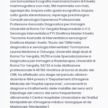
con tomosintesi Ecografia mammaria Esami di II livello:
mammografica con mdc, RM mammella con mdc,
agoaspirato, biopsia sotto guida ecografica, biopsia
sotto guida stereotassica, reperage prechirurgico
Consulti senologici Esperienza Professionale
Professore Associato Diagnostica per Immagini
Università di Roma Tor Vergata Responsabile U.O.S.
Senologia Interventistica PTV Direttrice Master II livello
“Tecniche Avanzate di Interventistica senologica“
Direttrice Master I livello “Ruolo del TSRM nella
diagnostica e senologia Interventista” Formazione
Laurea Medicina e Chirurgia, Università degli studi di
Roma Tor Vergata, 110/110 e lode Specializzazione in
Diagnostica per Immagini e Radioterapia, Università di
Roma Tor Vergata, 50/ 50 e lode Abilitazione
professionale N.45756 Vincitrice di borsa di studio del
CNR, ha effettuato uno stage nel periodo ottobre-
dicembre 1994 presso il “Departement d’Imagerie
Médicale de l’Hopital Lapeyronie”, concernenti la
diagnosi e il trattamento delle malattie del seno ed il
Dépistage del cancro del seno frequentando
attivamente il Centre Hospitalier Universitaire de l’Institut
Montpelliérain d’Imagerie médico-biologique et de
Mastologie (Montpellier).